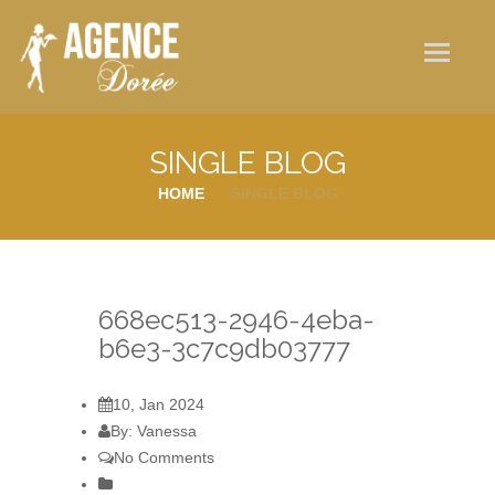
Qui sommes-nous ?
Nos services
Galerie photos
SINGLE BLOG
Actualités
HOME
SINGLE BLOG
Contact
668ec513-2946-4eba-
b6e3-3c7c9db03777
10, Jan 2024
By: Vanessa
No Comments