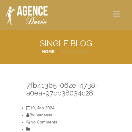
Qui sommes-nous ?
Nos services
Galerie photos
SINGLE BLOG
Actualités
HOME
SINGLE BLOG
Contact
7fb413b5-062e-4738-
a0ea-97cb38034c28
10, Jan 2024
By: Vanessa
No Comments