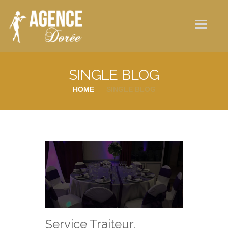
Qui sommes-nous ?
Nos services
Galerie photos
SINGLE BLOG
Actualités
HOME
SINGLE BLOG
Contact
Service Traiteur,