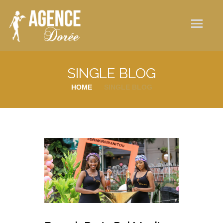
Qui sommes-nous ?
Nos services
Galerie photos
SINGLE BLOG
Actualités
HOME
SINGLE BLOG
Contact