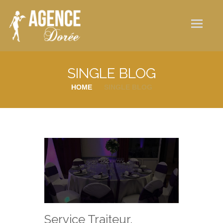
Qui sommes-nous ?
Nos services
Galerie photos
SINGLE BLOG
Actualités
HOME
SINGLE BLOG
Contact
Service Traiteur,